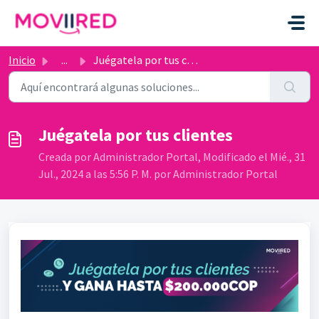
Ir al contenido principal
Inicio
...
Juégatela por tus clientes
Juégatela por tus clientes
Creada por Administrador Portal, Modificado el Mié., 31
Jul., 2024 a las 5:56 P. M. por Administrador Portal