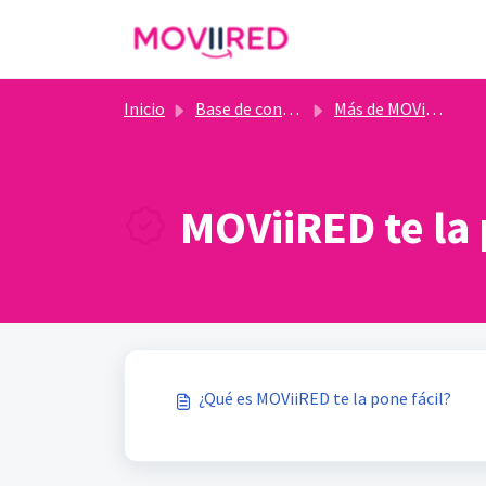
Ir al contenido principal
Inicio
Base de conocimientos
Más de MOViiRED
MOViiRED te la 
¿Qué es MOViiRED te la pone fácil?